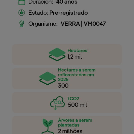
Duración:
40 anos
Estado:
Pre-registrado
Organismo:
VERRA | VM0047
Hectares
1,2 mil
Hectares a serem
reflorestados em
2025
300
tCO2
500 mil
Árvores a serem
plantadas
2 milhões