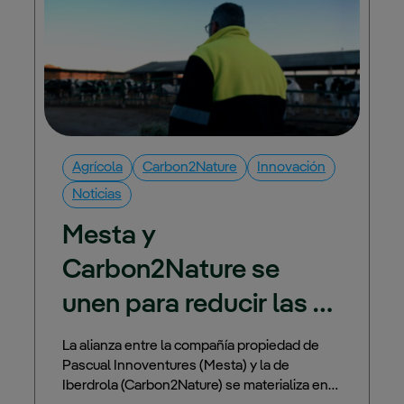
Agrícola
Carbon2Nature
Innovación
Noticias
Mesta y 
Carbon2Nature se 
unen para 
reducir las 
emisiones de metano 
La alianza entre la compañía propiedad de
Pascual Innoventures (Mesta) y la de
en el sector primario
Iberdrola (Carbon2Nature) se materializa en