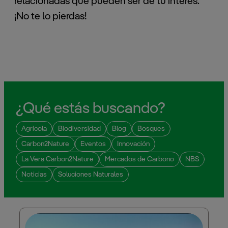
relacionadas que pueden ser de tu interés.
¡No te lo pierdas!
¿Qué estás buscando?
Agrícola
Biodiversidad
Blog
Bosques
Carbon2Nature
Eventos
Innovación
La Vera Carbon2Nature
Mercados de Carbono
NBS
Noticias
Soluciones Naturales