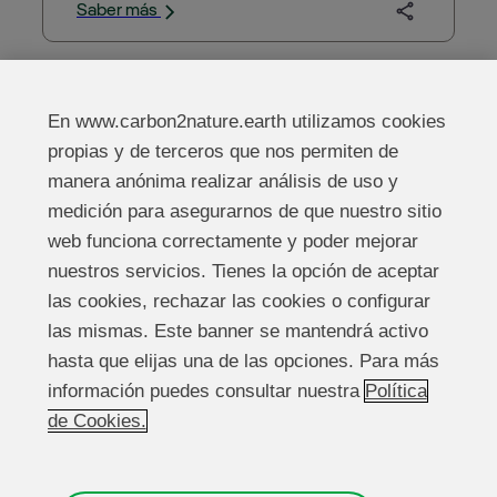
un proyecto piloto codesarrollado entre
Saber más
ambas empresas por el cual se reduc…
En www.carbon2nature.earth utilizamos cookies
propias y de terceros que nos permiten de
manera anónima realizar análisis de uso y
medición para asegurarnos de que nuestro sitio
web funciona correctamente y poder mejorar
nuestros servicios. Tienes la opción de aceptar
Información legal
las cookies, rechazar las cookies o configurar
las mismas. Este banner se mantendrá activo
Política de cookies
hasta que elijas una de las opciones. Para más
información puedes consultar nuestra
Política
Política de privacidad
de Cookies.
Contacto