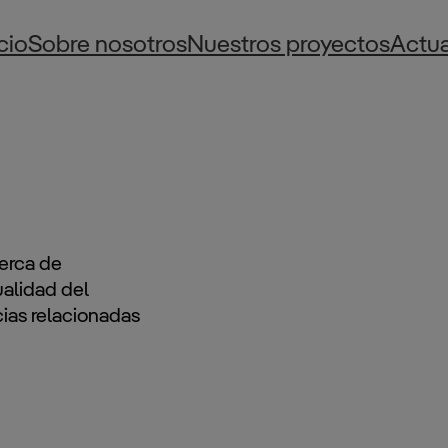
icio
Sobre nosotros
Nuestros proyectos
Actua
cerca de
ualidad del
cias relacionadas