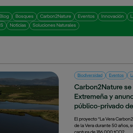
Blog
Bosques
Carbon2Nature
Eventos
Innovación
L
BS
Noticias
Soluciones Naturales
Biodiversidad
Eventos
L
Carbon2Nature se p
Extremeña y anunci
público-privado d
El proyecto “La Vera Carbon2
de la Vera durante 50 años, 
captura de 186.000 tCO2…