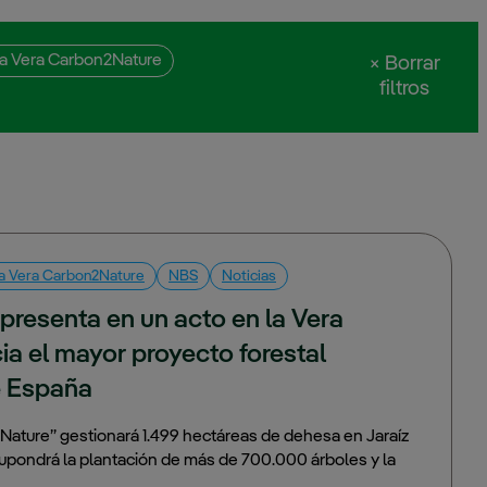
a Vera Carbon2Nature
× Borrar
filtros
a Vera Carbon2Nature
NBS
Noticias
resenta en un acto en la Vera 
a el mayor proyecto forestal 
e España
Nature” gestionará 1.499 hectáreas de dehesa en Jaraíz
supondrá la plantación de más de 700.000 árboles y la