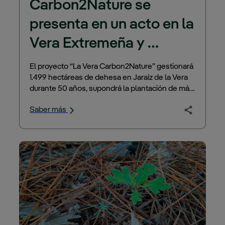
Carbon2Nature se 
presenta en un acto en la 
Vera Extremeña y 
anuncia el mayor 
El proyecto “La Vera Carbon2Nature” gestionará
1.499 hectáreas de dehesa en Jaraíz de la Vera
proyecto forestal 
durante 50 años, supondrá la plantación de más
público-privado de 
de 700.000 árboles y la captura de 186.000
Saber más
tCO2…
España