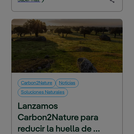
Saber más
por el cual se reduc…
Carbon2Nature
Noticias
Soluciones Naturales
Lanzamos 
Carbon2Nature para 
reducir la huella de 