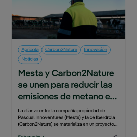
Agrícola
Carbon2Nature
Innovación
Noticias
Mesta y Carbon2Nature 
se unen para 
reducir las 
emisiones de metano en 
el sector primario
La alianza entre la compañía propiedad de
Pascual Innoventures (Mesta) y la de Iberdrola
(Carbon2Nature) se materializa en un proyecto
piloto codesarrollado entre ambas empresas