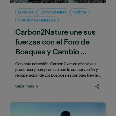
Bosques
Carbon2Nature
Noticias
Soluciones Naturales
Carbon2Nature une sus 
fuerzas con el 
Foro de 
Bosques y Cambio 
Climático
Con esta adhesión, Carbon2Nature afianza su
presencia y compromiso con la conservación y
recuperación de los bosques españoles frente
al cambio climático. El Foro de Bosques y
Saber más
Cambio Climático…