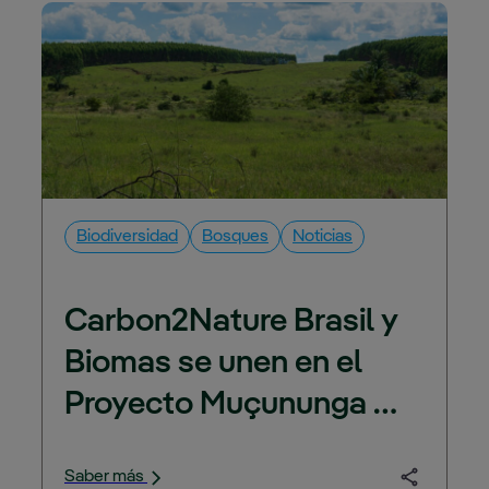
para optimizar la 
absorción de CO2 en 
áreas forestales
Biodiversidad
Bosques
Noticias
Carbon2Nature Brasil y 
Biomas se unen en el 
Proyecto Muçununga 
para restaurar bosques 
Saber más
nativos