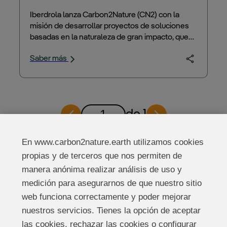
carbono global a través 
Iberdrola lanza Carbon2Nature (CN2) con la
misión de desarrollar proyectos de soluciones
de 
soluciones basadas 
basadas en la naturaleza de gran impacto, que
en la naturaleza
reduzcan la huella de carbono global, mejoren la
Saber más
biodiversidad y…
de 1
Next
En www.carbon2nature.earth utilizamos cookies
propias y de terceros que nos permiten de
manera anónima realizar análisis de uso y
medición para asegurarnos de que nuestro sitio
web funciona correctamente y poder mejorar
nuestros servicios. Tienes la opción de aceptar
Información legal
las cookies, rechazar las cookies o configurar