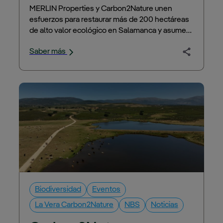
MERLIN
MERLIN Properties y Carbon2Nature unen
esfuerzos para restaurar más de 200 hectáreas
de alto valor ecológico en Salamanca y asumen
la responsabilidad del bosque durante los
Saber más
próximos 50 años
Biodiversidad
Eventos
La Vera Carbon2Nature
NBS
Noticias