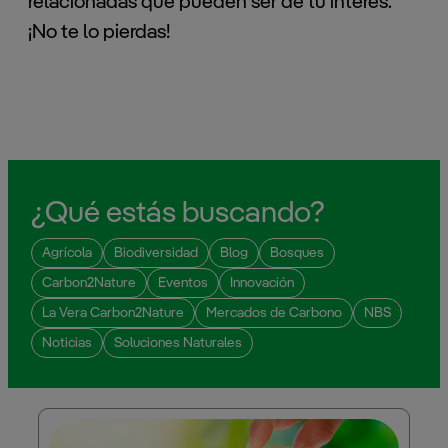
relacionadas que pueden ser de tu interés.
¡No te lo pierdas!
¿Qué estás buscando?
Agrícola
Biodiversidad
Blog
Bosques
Carbon2Nature
Eventos
Innovación
La Vera Carbon2Nature
Mercados de Carbono
NBS
Noticias
Soluciones Naturales